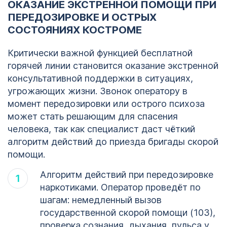
ОКАЗАНИЕ ЭКСТРЕННОЙ ПОМОЩИ ПРИ
ПЕРЕДОЗИРОВКЕ И ОСТРЫХ
Кодирование
ОСТАВИТЬ ЗАЯВКУ
СОСТОЯНИЯХ КОСТРОМЕ
алкоголизма
ОСТАВИТЬ ЗАЯВКУ
Кострома
Критически важной функцией бесплатной
горячей линии становится оказание экстренной
политикой
конфиденциальности
консультативной поддержки в ситуациях,
политикой
конфиденциальности
угрожающих жизни. Звонок оператору в
момент передозировки или острого психоза
может стать решающим для спасения
человека, так как специалист даст чёткий
алгоритм действий до приезда бригады скорой
помощи.
Алгоритм действий при передозировке
наркотиками. Оператор проведёт по
шагам: немедленный вызов
государственной скорой помощи (103),
проверка сознания, дыхания, пульса у