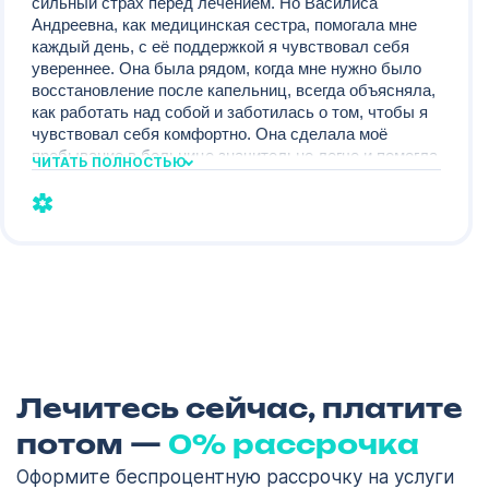
сильный страх перед лечением. Но Василиса
Андреевна, как медицинская сестра, помогала мне
каждый день, с её поддержкой я чувствовал себя
увереннее. Она была рядом, когда мне нужно было
восстановление после капельниц, всегда объясняла,
как работать над собой и заботилась о том, чтобы я
чувствовал себя комфортно. Она сделала моё
пребывание в больнице значительно легче и помогла
ЧИТАТЬ ПОЛНОСТЬЮ
мне быстрее справиться с зависимостью. Огромное
спасибо за поддержку и внимание!
1
123
Лечитесь сейчас, платите
Кодирование
потом —
0% рассрочка
ОСТАВИТЬ ЗАЯВКУ
алкоголизма
Оформите беспроцентную рассрочку на услуги
ОСТАВИТЬ ЗАЯВКУ